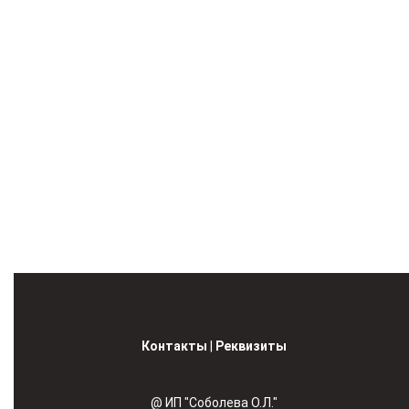
Контакты
|
Реквизиты
@ ИП "Соболева О.Л."