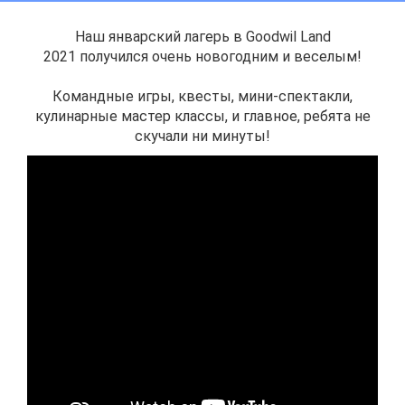
Наш январский лагерь в Goodwil Land
2021 получился очень новогодним и веселым!
⠀
Командные игры, квесты, мини-спектакли,
кулинарные мастер классы, и главное, ребята не
скучали ни минуты!