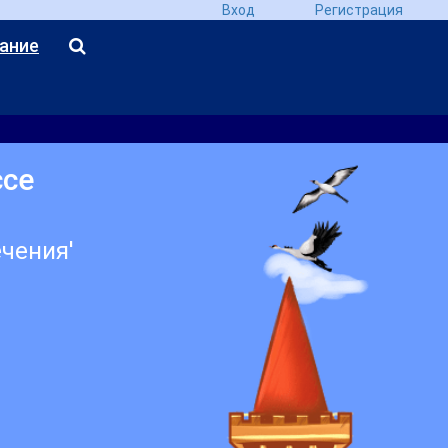
Вход
Регистрация
ание
ссе
ечения'