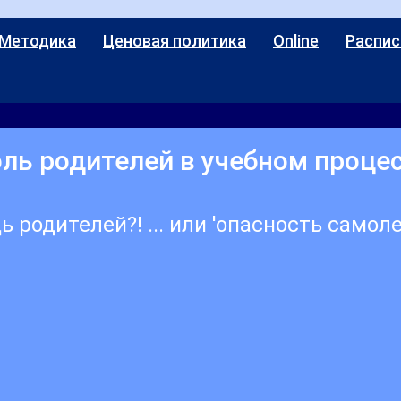
 Методика
Ценовая политика
Online
Распис
ль родителей в учебном проце
 родителей?! ... или 'опасность самол