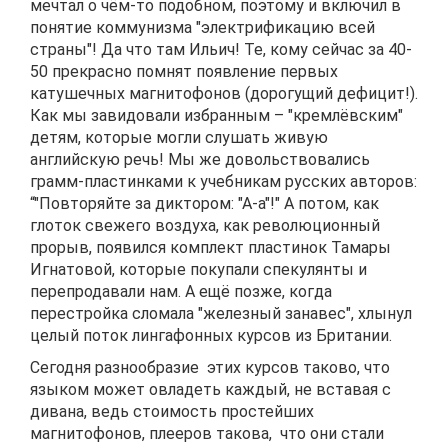
мечтал о чём-то подобном, поэтому и включил в
понятие коммунизма "электрификацию всей
страны"! Да что там Ильич! Те, кому сейчас за 40-
50 прекрасно помнят появление первых
катушечных магнитофонов (дорогущий дефицит!).
Как мы завидовали избранным – "кремлёвским"
детям, которые могли слушать живую
английскую речь! Мы же довольствовались
грамм-пластинками к учебникам русских авторов:
“"Повторяйте за диктором: "А-а"!" А потом, как
глоток свежего воздуха, как революционный
прорыв, появился комплект пластинок Тамары
Игнатовой, которые покупали спекулянты и
перепродавали нам. А ещё позже, когда
перестройка сломала "железный занавес", хлынул
целый поток лингафонных курсов из Британии.
Сегодня разнообразие этих курсов таково, что
языком может овладеть каждый, не вставая с
дивана, ведь стоимость простейших
магнитофонов, плееров такова, что они стали