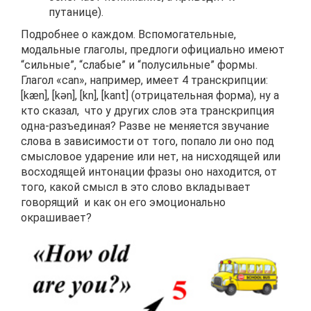
путанице).
Подробнее о каждом. Вспомогательные,
модальные глаголы, предлоги официально имеют
“сильные”, “слабые” и “полусильные” формы.
Глагол «can», например, имеет 4 транскрипции:
[kæn], [kən], [kn], [kant] (отрицательная форма), ну а
кто сказал, что у других слов эта транскрипция
одна-разъединая? Разве не меняется звучание
слова в зависимости от того, попало ли оно под
смысловое ударение или нет, на нисходящей или
восходящей интонации фразы оно находится, от
того, какой смысл в это слово вкладывает
говорящий и как он его эмоционально
окрашивает?