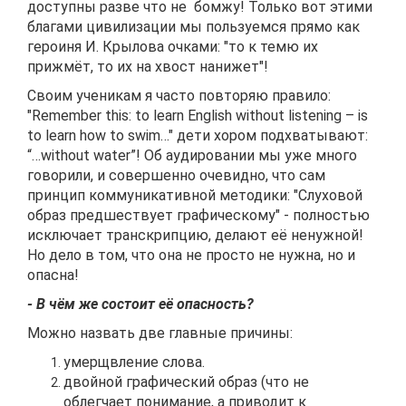
доступны разве что не бомжу! Только вот этими
благами цивилизации мы пользуемся прямо как
героиня И. Крылова очками: "то к темю их
прижмёт, то их на хвост нанижет"!
Своим ученикам я часто повторяю правило:
"Remember this: to learn English without listening – is
to learn how to swim…" дети хором подхватывают:
“…without water”! Об аудировании мы уже много
говорили, и совершенно очевидно, что сам
принцип коммуникативной методики: "Слуховой
образ предшествует графическому" - полностью
исключает транскрипцию, делают её ненужной!
Но дело в том, что она не просто не нужна, но и
опасна!
- В чём же состоит её опасность?
Можно назвать две главные причины:
умерщвление слова.
двойной графический образ (что не
облегчает понимание, а приводит к