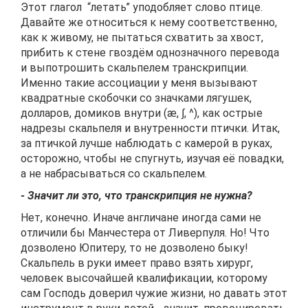
Этот глагол “летать” уподобляет слово птице.
Давайте же относиться к нему соответственно,
как к живому, не пытаться схватить за хвост,
прибить к стене гвоздём однозначного перевода
и выпотрошить скальпелем транскрипции.
Именно такие ассоциации у меня вызывают
квадратные скобочки со значками лягушек,
долларов, домиков внутри (æ, ∫, ^), как острые
надрезы скальпеля и внутренности птички. Итак,
за птичкой лучше наблюдать с камерой в руках,
осторожно, чтобы не спугнуть, изучая её повадки,
а не набрасываться со скальпелем.
- Значит ли это, что транскрипция не нужна?
Нет, конечно. Иначе англичане иногда сами не
отличили бы Манчестера от Ливерпуля. Но! Что
дозволено Юпитеру, то не дозволено быку!
Скальпель в руки имеет право взять хирург,
человек высочайшей квалификации, которому
сам Господь доверил чужие жизни, но давать этот