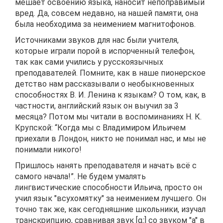
мешает освоению языка, наносит непоправимый
вред. Да, совсем недавно, на нашей памяти, она
была необходима за неимением магнитофонов.
Источниками звуков для нас были учителя,
которые играли порой в испорченный телефон,
так как сами учились у русскоязычных
преподавателей. Помните, как в наше пионерское
детство нам рассказывали о необыкновенных
способностях В. И. Ленина к языкам? О том, как, в
частности, английский язык он выучил за 3
месяца? Потом мы читали в воспоминаниях Н. К.
Крупской: “Когда мы с Владимиром Ильичем
приехали в Лондон, никто не понимал нас, и мы не
понимали никого!
Пришлось нанять преподавателя и начать всё с
самого начала!”. Не будем умалять
лингвистические способности Ильича, просто он
учил язык "всухомятку" за неимением лучшего. Он
точно так же, как сегодняшние школьники, изучал
транскрипцию, сравнивая звук [ɑː] со звуком "а" в