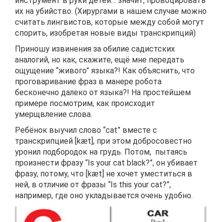
инструмент в руки детей… значит, провоцировать
их на убийство. (Хирургами в нашем случае можно
считать лингвистов, которые между собой могут
спорить, изобретая новые виды транскрипций)
Приношу извинения за обилие садистских
аналогий, но как, скажите, ещё мне передать
ощущение “живого” языка?! Как объяснить, что
проговаривание фраз в манере робота
бесконечно далеко от языка?! На простейшем
примере посмотрим, как происходит
умерщвление слова.
Ребёнок выучил слово “cat” вместе с
транскрипцией [kæt], при этом добросовестно
уронил подбородок на грудь. Потом, пытаясь
произнести фразу “Is your cat black?”, он убивает
фразу, потому, что [kæt] не хочет уместиться в
ней, в отличие от фразы “Is this your cat?”,
например, где оно укладывается очень удобно.