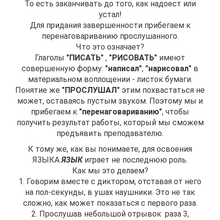
То есть заканчивать до того, как надоест или
устал!
Для придания завершенности прибегаем к
перенаговариванию прослушанного.
Что это означает?
Глаголы
"ПИСАТЬ"
,
"РИСОВАТЬ"
имеют
совершенную форму:
"написал"
,
"нарисовал"
в
материальном воплощении - листок бумаги.
Понятие же
"ПРОСЛУШАЛ"
этим похвастаться не
может, оставаясь пустым звуком. Поэтому мы и
прибегаем к
"перенаговариванию"
, чтобы
получить результат работы, который мы сможем
предъявить преподавателю.
К тому же, как вы понимаете, для освоения
ЯЗЫКА
ЯЗЫК
играет не последнюю роль.
Как мы это делаем?
1. Говорим вместе с диктором, отставая от него
на пол-секунды, в ушах наушники. Это не так
сложно, как может показаться с первого раза.
2. Прослушав небольшой отрывок раза 3,