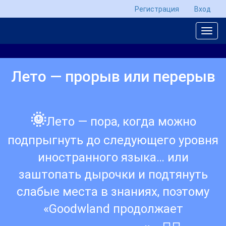
Регистрация
Вход
Лето — прорыв или перерыв
🌞
Лето — пора, когда можно
подпрыгнуть до следующего уровня
иностранного языка… или
заштопать дырочки и подтянуть
слабые места в знаниях, поэтому
«Goodwland продолжает