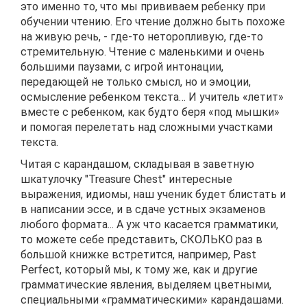
это именно то, что мы прививаем ребенку при
обучении чтению. Его чтение должно быть похоже
на живую речь, - где-то неторопливую, где-то
стремительную. Чтение с маленькими и очень
большими паузами, с игрой интонации,
передающей не только смысл, но и эмоции,
осмысление ребенком текста… И учитель «летит»
вместе с ребенком, как будто беря «под мышки»
и помогая перелетать над сложными участками
текста.
Читая с карандашом, складывая в заветную
шкатулочку "Treasure Chest" интересные
выражения, идиомы, наш ученик будет блистать и
в написании эссе, и в сдаче устных экзаменов
любого формата... А уж что касается грамматики,
то можете себе представить, СКОЛЬКО раз в
большой книжке встретится, например, Past
Perfect, который мы, к тому же, как и другие
грамматические явления, выделяем цветными,
специальными «грамматическими» карандашами.