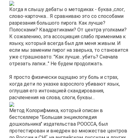
Когда я слышу дебаты о методиках - буква ,слог,
слово-карточка... Я сравниваю это со способами
разрезания большого пирога. Как лучше?
Полосками? Квадратиками? От центра уголками?
К сожалению, эта ассоциация слабо применима к
языку, который всегда был для меня живым. И
если мы заменим пирог на зверька, то становится
уже страшновато: "Как лучше...убить? Сначала
отрезать лапки..." Не будем продолжать.
Я просто физически ощущаю эту боль и страх,
когда дети по указке взрослого убивают язык,
оглушая его интонацией скандирования,
расчленения на слова, слоги, буквы...
Метод Колорифмика, который описан в
бестселлере "Большая энциклопедия
дошкольника" издательства РООССА, был
протестирован и внедрен во множестве центров
по России и СНГ на английском, русском и других