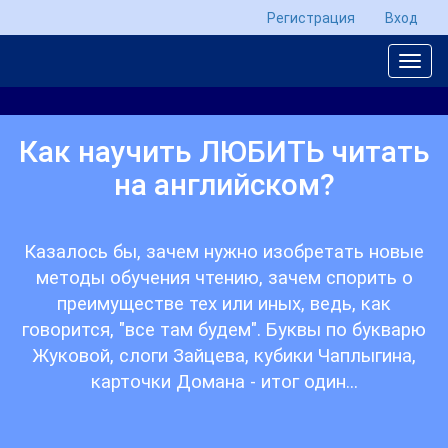
Регистрация
Вход
Как научить ЛЮБИТЬ читать
на английском?
Казалось бы, зачем нужно изобретать новые
методы обучения чтению, зачем спорить о
преимуществе тех или иных, ведь, как
говорится, "все там будем". Буквы по букварю
Жуковой, слоги Зайцева, кубики Чаплыгина,
карточки Домана - итог один...