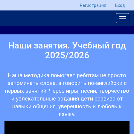
Регистрация
Вход
Наши занятия. Учебный год
2025/2026
Наша методика помогает ребятам не просто
запоминать слова, а говорить по-английски с
первых занятий. Через игры, песни, творчество
и увлекательные задания дети развивают
навыки общения, уверенность и любовь к
языку.