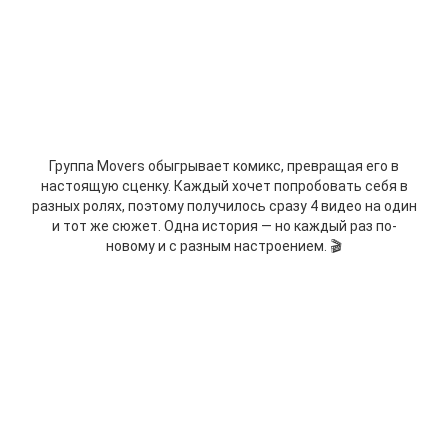
Группа Movers обыгрывает комикс, превращая его в
настоящую сценку.
Каждый хочет попробовать себя в
разных ролях, поэтому получилось сразу 4 видео на один
и тот же сюжет.
Одна история — но каждый раз по-
новому и с разным настроением. 🎬